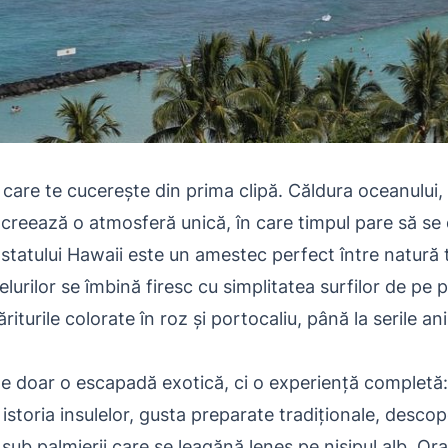
care te cucerește din prima clipă. Căldura oceanului, a
or creează o atmosferă unică, în care timpul pare să se d
 statului Hawaii este un amestec perfect între natură t
lurilor se îmbină firesc cu simplitatea surfilor de pe p
săriturile colorate în roz și portocaliu, până la serile a
e doar o escapadă exotică, ci o experiență completă: c
a istoria insulelor, gusta preparate tradiționale, descope
 sub palmierii care se leagănă leneș pe nisipul alb. Ora