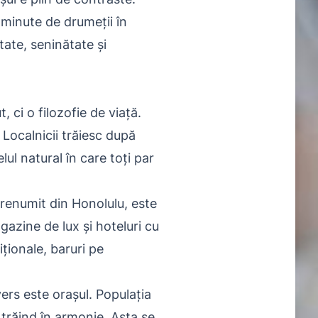
 minute de drumeții în
tate, seninătate și
, ci o filozofie de viață.
 Localnicii trăiesc după
elul natural în care toți par
 renumit din Honolulu, este
gazine de lux și hoteluri cu
ționale, baruri pe
ers este orașul. Populația
i trăind în armonie. Asta se