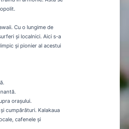
opolit.
Hawaii. Cu o lungime de
urferi și localnici. Aici s-a
pic și pionier al acestui
ă.
inantă.
supra orașului.
e și cumpărături. Kalakaua
ocale, cafenele și