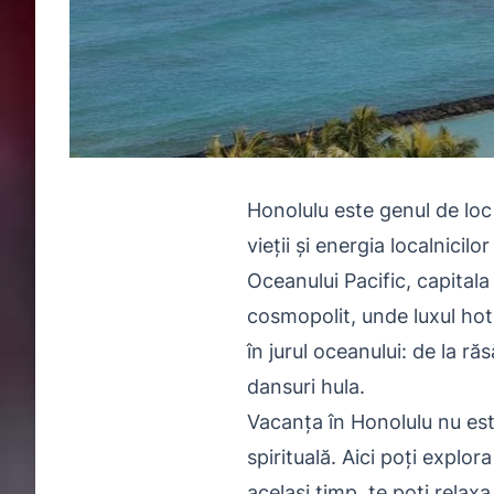
Honolulu este genul de loc 
vieții și energia localnicil
Oceanului Pacific, capitala
cosmopolit, unde luxul hote
în jurul oceanului: de la ră
dansuri hula.
Vacanța în Honolulu nu est
spirituală. Aici poți explor
același timp, te poți relaxa