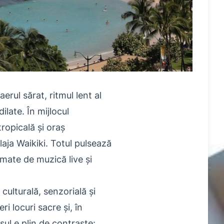
erul sărat, ritmul lent al
ilate. În mijlocul
ropicală și oraș
laja Waikiki. Totul pulsează
nimate de muzică live și
ulturală, senzorială și
ri locuri sacre și, în
șul e plin de contraste: