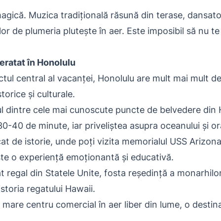
ică. Muzica tradițională răsună din terase, dansatorii
ilor de plumeria plutește în aer. Este imposibil să nu t
neratat în Honolulu
ctul central al vacanței, Honolulu are mult mai mult de
storice și culturale.
l dintre cele mai cunoscute puncte de belvedere din 
0-40 de minute, iar priveliștea asupra oceanului și or
at de istorie, unde poți vizita memorialul USS Arizon
te o experiență emoționantă și educativă.
t regal din Statele Unite, fosta reședință a monarhilor
istoria regatului Hawaii.
 mare centru comercial în aer liber din lume, o destinaț