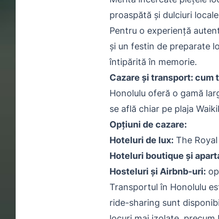
proaspătă și dulciuri locale
Pentru o experiență autent
și un festin de preparate 
întipărită în memorie.
Cazare și transport: cum t
Honolulu oferă o gamă larg
se află chiar pe plaja Waik
Opțiuni de cazare:
Hoteluri de lux:
The Royal 
Hoteluri boutique și apar
Hosteluri și Airbnb-uri:
opț
Transportul în Honolulu est
ride-sharing sunt disponib
locuri mai izolate, precum