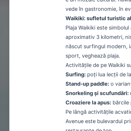
vede în gastronomie, în eve
Waikiki: sufletul turistic 
Plaja Waikiki este simbolul
aproximativ 3 kilometri, nisi
născut surfingul modern, i
sport, veghează plaja.
Activitățile de pe Waikiki s
Surfing:
poți lua lecții de l
Stand-up paddle:
o varian
Snorkeling și scufundări:
Croaziere la apus:
bărcile 
Pe lângă activitățile acvat
Avenue este bulevardul prin
restaurante de top.