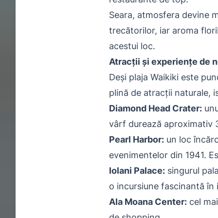
Seara, atmosfera devine mag
trecătorilor, iar aroma flor
acestui loc.
Atracții și experiențe de 
Deși plaja Waikiki este pun
plină de atracții naturale, i
Diamond Head Crater:
unu
vârf durează aproximativ 3
Pearl Harbor:
un loc încărc
evenimentelor din 1941. Es
Iolani Palace:
singurul pala
o incursiune fascinantă în 
Ala Moana Center:
cel mai
de shopping.