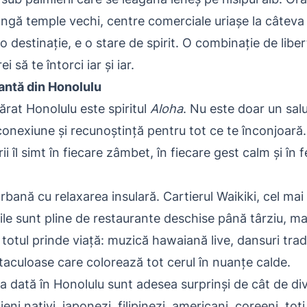
lângă temple vechi, centre comerciale uriașe la câteva
o destinație, e o stare de spirit. O combinație de liber
 să te întorci iar și iar.
rantă din Honolulu
rat Honolulu este spiritul
Aloha
. Nu este doar un salut
conexiune și recunoștință pentru tot ce te înconjoară.
rii îl simt în fiecare zâmbet, în fiecare gest calm și în f
bană cu relaxarea insulară. Cartierul Waikiki, cel mai
ăzile sunt pline de restaurante deschise până târziu, ma
otul prinde viață: muzică hawaiană live, dansuri tradi
ctaculoase care colorează tot cerul în nuanțe calde.
a dată în Honolulu sunt adesea surprinși de cât de div
ni nativi, japonezi, filipinezi, americani, coreeni, toț