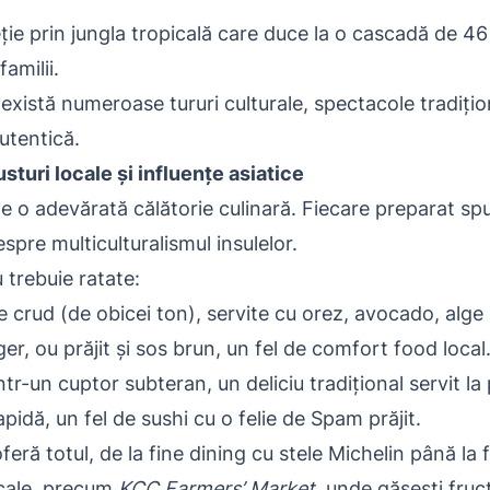
ie prin jungla tropicală care duce la o cascadă de 46 
amilii.
 există numeroase tururi culturale, spectacole tradiți
autentică.
turi locale și influențe asiatice
e o adevărată călătorie culinară. Fiecare preparat s
spre multiculturalismul insulelor.
 trebuie ratate:
 crud (de obicei ton), servite cu orez, avocado, alge 
r, ou prăjit și sos brun, un fel de comfort food local
ntr-un cuptor subteran, un deliciu tradițional servit la
pidă, un fel de sushi cu o felie de Spam prăjit.
feră totul, de la fine dining cu stele Michelin până la 
ocale, precum
KCC Farmers’ Market
, unde găsești fruc