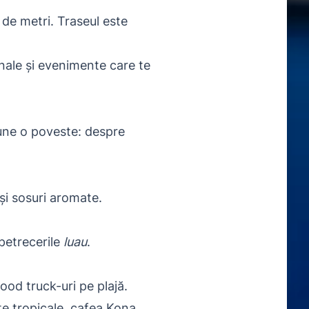
de metri. Traseul este
onale și evenimente care te
pune o poveste: despre
și sosuri aromate.
.
 petrecerile
luau
.
food truck-uri pe plajă.
te tropicale, cafea Kona