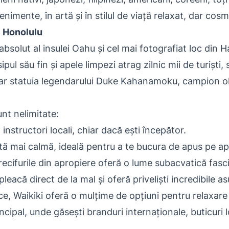
nimente, în artă și în stilul de viață relaxat, dar cosm
al Honolulu
 absolut al insulei Oahu și cel mai fotografiat loc din 
pul său fin și apele limpezi atrag zilnic mii de turiști, s
ar statuia legendarului Duke Kahanamoku, campion olim
unt nelimitate:
a instructori locali, chiar dacă ești începător.
tă mai calmă, ideală pentru a te bucura de apus pe ap
recifurile din apropiere oferă o lume subacvatică fasc
pleacă direct de la mal și oferă priveliști incredibile a
ice, Waikiki oferă o mulțime de opțiuni pentru relaxar
cipal, unde găsești branduri internaționale, buticuri l