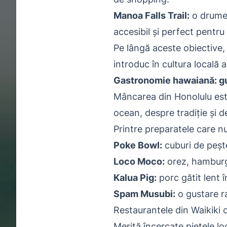
Manoa Falls Trail:
o drumeț
accesibil și perfect pentru f
Pe lângă aceste obiective,
introduc în cultura locală 
Gastronomie hawaiană: gus
Mâncarea din Honolulu est
ocean, despre tradiție și de
Printre preparatele care nu
Poke Bowl:
cuburi de pește
Loco Moco:
orez, hamburge
Kalua Pig:
porc gătit lent î
Spam Musubi:
o gustare ra
Restaurantele din Waikiki o
Merită încercate piețele l