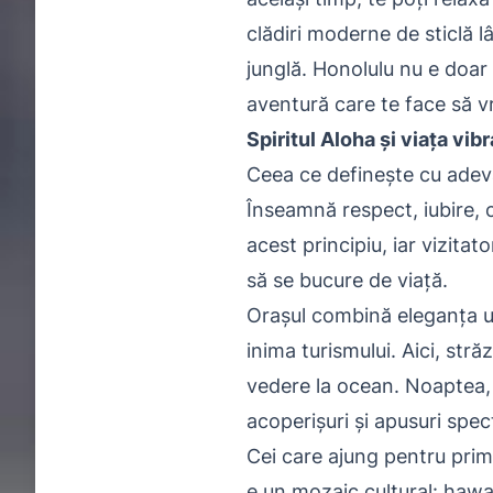
clădiri moderne de sticlă 
junglă. Honolulu nu e doar 
aventură care te face să vrei
Spiritul Aloha și viața vib
Ceea ce definește cu adevă
Înseamnă respect, iubire, 
acest principiu, iar vizitato
să se bucure de viață.
Orașul combină eleganța ur
inima turismului. Aici, str
vedere la ocean. Noaptea, t
acoperișuri și apusuri spe
Cei care ajung pentru prim
e un mozaic cultural: hawaie