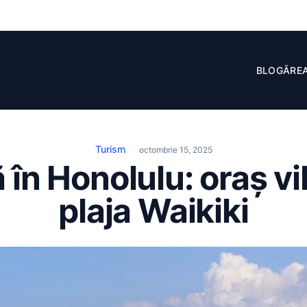
BLOGĂRE
Turism
octombrie 15, 2025
 în Honolulu: oraș vi
plaja Waikiki