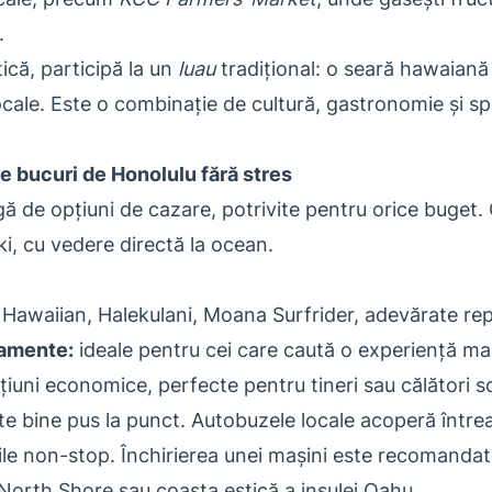
.
ică, participă la un
luau
tradițional: o seară hawaiană 
locale. Este o combinație de cultură, gastronomie și 
e bucuri de Honolulu fără stres
ă de opțiuni de cazare, potrivite pentru orice buget. 
iki, cu vedere directă la ocean.
Hawaiian, Halekulani, Moana Surfrider, adevărate repe
tamente:
ideale pentru cei care caută o experiență mai
iuni economice, perfecte pentru tineri sau călători so
e bine pus la punct. Autobuzele locale acoperă întreaga
ile non-stop. Închirierea unei mașini este recomandat
 North Shore sau coasta estică a insulei Oahu.