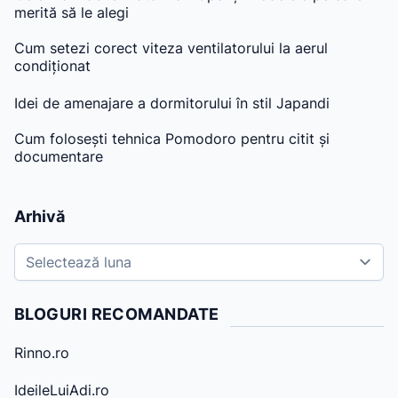
merită să le alegi
Cum setezi corect viteza ventilatorului la aerul
condiționat
Idei de amenajare a dormitorului în stil Japandi
Cum folosești tehnica Pomodoro pentru citit și
documentare
Arhivă
A
r
h
BLOGURI RECOMANDATE
i
v
Rinno.ro
e
IdeileLuiAdi.ro