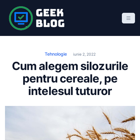
S
k
i
p
Geek Blog
blog de marketing online
t
o
c
Tehnologie
iunie 2, 2022
o
Cum alegem silozurile
n
pentru cereale, pe
t
e
intelesul tuturor
n
t