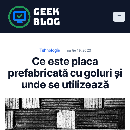
S
k
i
p
Geek Blog
blog de marketing online
t
o
c
Tehnologie
martie 19, 2026
o
Ce este placa
n
prefabricată cu goluri și
t
e
unde se utilizează
n
t