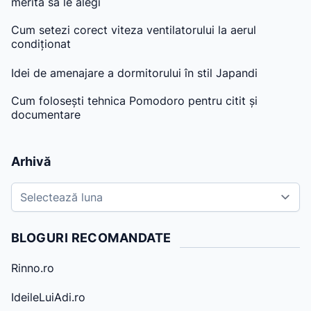
merită să le alegi
Cum setezi corect viteza ventilatorului la aerul
condiționat
Idei de amenajare a dormitorului în stil Japandi
Cum folosești tehnica Pomodoro pentru citit și
documentare
Arhivă
A
r
h
BLOGURI RECOMANDATE
i
v
Rinno.ro
e
IdeileLuiAdi.ro