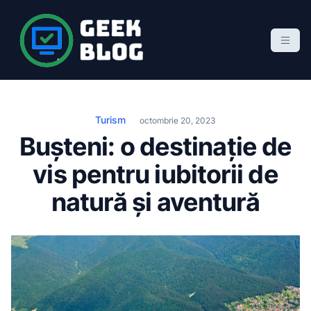
S
k
i
p
Geek Blog
blog de marketing online
t
o
c
Turism
octombrie 20, 2023
o
Bușteni: o destinație de
n
vis pentru iubitorii de
t
e
natură și aventură
n
t