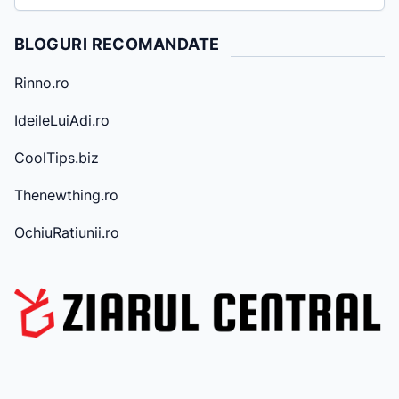
r
h
BLOGURI RECOMANDATE
i
v
Rinno.ro
e
IdeileLuiAdi.ro
CoolTips.biz
Thenewthing.ro
OchiuRatiunii.ro