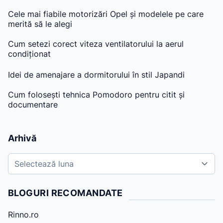
Cele mai fiabile motorizări Opel și modelele pe care
merită să le alegi
Cum setezi corect viteza ventilatorului la aerul
condiționat
Idei de amenajare a dormitorului în stil Japandi
Cum folosești tehnica Pomodoro pentru citit și
documentare
Arhivă
A
r
h
BLOGURI RECOMANDATE
i
v
Rinno.ro