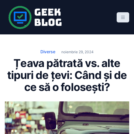
S
k
i
p
Geek Blog
blog de marketing online
t
o
c
Diverse
noiembrie 29, 2024
o
Țeava pătrată vs. alte
n
tipuri de țevi: Când și de
t
e
ce să o folosești?
n
t