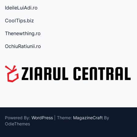
e
IdeileLuiAdi.ro
CoolTips.biz
Thenewthing.ro
OchiuRatiunii.ro
Powered By:
WordPress
|
Theme:
MagazineCraft
By
OdieThemes