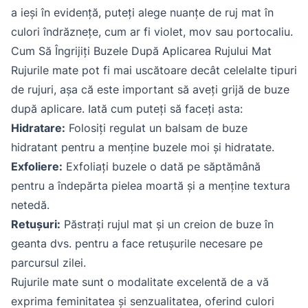
a ieși în evidență, puteți alege nuanțe de ruj mat în
culori îndrăznețe, cum ar fi violet, mov sau portocaliu.
Cum Să Îngrijiți Buzele După Aplicarea Rujului Mat
Rujurile mate pot fi mai uscătoare decât celelalte tipuri
de rujuri, așa că este important să aveți grijă de buze
după aplicare. Iată cum puteți să faceți asta:
Hidratare:
Folosiți regulat un balsam de buze
hidratant pentru a menține buzele moi și hidratate.
Exfoliere:
Exfoliați buzele o dată pe săptămână
pentru a îndepărta pielea moartă și a menține textura
netedă.
Retușuri:
Păstrați rujul mat și un creion de buze în
geanta dvs. pentru a face retușurile necesare pe
parcursul zilei.
Rujurile mate sunt o modalitate excelentă de a vă
exprima feminitatea și senzualitatea, oferind culori