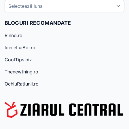
A
r
h
BLOGURI RECOMANDATE
i
v
Rinno.ro
e
IdeileLuiAdi.ro
CoolTips.biz
Thenewthing.ro
OchiuRatiunii.ro