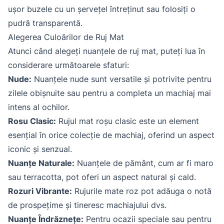
ușor buzele cu un șervețel întreținut sau folosiți o
pudră transparentă.
Alegerea Culoărilor de Ruj Mat
Atunci când alegeți nuanțele de ruj mat, puteți lua în
considerare următoarele sfaturi:
Nude:
Nuanțele nude sunt versatile și potrivite pentru
zilele obișnuite sau pentru a completa un machiaj mai
intens al ochilor.
Rosu Clasic:
Rujul mat roșu clasic este un element
esențial în orice colecție de machiaj, oferind un aspect
iconic și senzual.
Nuanțe Naturale:
Nuanțele de pământ, cum ar fi maro
sau terracotta, pot oferi un aspect natural și cald.
Rozuri Vibrante:
Rujurile mate roz pot adăuga o notă
de prospețime și tineresc machiajului dvs.
Nuanțe Îndrăznețe:
Pentru ocazii speciale sau pentru