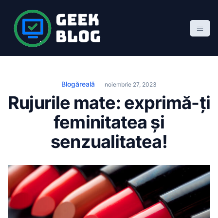
S
k
i
p
Geek Blog
blog de marketing online
t
o
c
Blogăreală
noiembrie 27, 2023
o
Rujurile mate: exprimă-ți
n
feminitatea și
t
e
senzualitatea!
n
t