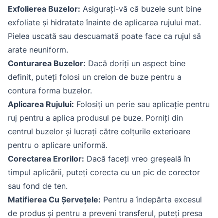
Exfolierea Buzelor:
Asigurați-vă că buzele sunt bine
exfoliate și hidratate înainte de aplicarea rujului mat.
Pielea uscată sau descuamată poate face ca rujul să
arate neuniform.
Conturarea Buzelor:
Dacă doriți un aspect bine
definit, puteți folosi un creion de buze pentru a
contura forma buzelor.
Aplicarea Rujului:
Folosiți un perie sau aplicație pentru
ruj pentru a aplica produsul pe buze. Porniți din
centrul buzelor și lucrați către colțurile exterioare
pentru o aplicare uniformă.
Corectarea Erorilor:
Dacă faceți vreo greșeală în
timpul aplicării, puteți corecta cu un pic de corector
sau fond de ten.
Matifierea Cu Șervețele:
Pentru a îndepărta excesul
de produs și pentru a preveni transferul, puteți presa