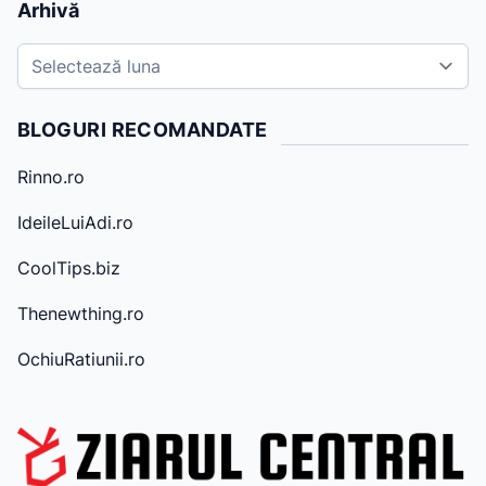
Arhivă
A
r
h
BLOGURI RECOMANDATE
i
v
Rinno.ro
e
IdeileLuiAdi.ro
CoolTips.biz
Thenewthing.ro
OchiuRatiunii.ro