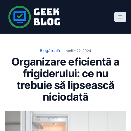
S
k
i
p
Geek Blog
blog de marketing online
t
o
c
Blogăreală
aprilie 22, 2024
o
Organizare eficientă a
n
frigiderului: ce nu
t
e
trebuie să lipsească
n
niciodată
t