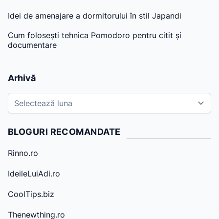
Idei de amenajare a dormitorului în stil Japandi
Cum folosești tehnica Pomodoro pentru citit și
documentare
Arhivă
A
r
h
BLOGURI RECOMANDATE
i
v
Rinno.ro
e
IdeileLuiAdi.ro
CoolTips.biz
Thenewthing.ro