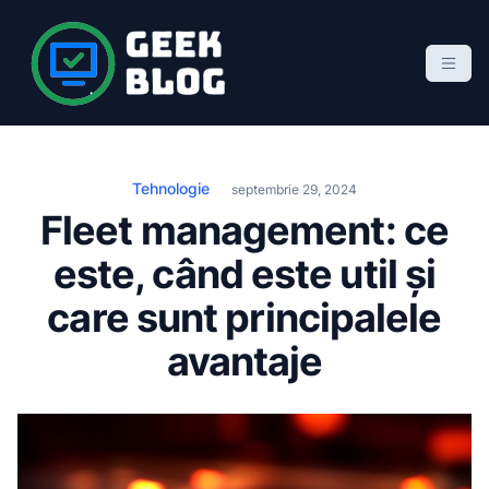
S
k
i
p
Geek Blog
blog de marketing online
t
o
c
Tehnologie
septembrie 29, 2024
o
Fleet management: ce
n
este, când este util și
t
e
care sunt principalele
n
avantaje
t