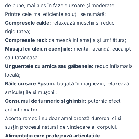
de bune, mai ales în fazele ușoare și moderate.
Printre cele mai eficiente soluții se numără:
Compresele calde:
relaxează mușchii și reduc
rigiditatea;
Compresele reci:
calmează inflamația și umflătura;
Masajul cu uleiuri esențiale:
mentă, lavandă, eucalipt
sau tătăneasă;
Unguentele cu arnică sau gălbenele:
reduc inflamația
locală;
Băile cu sare Epsom:
bogată în magneziu, relaxează
articulațiile și mușchii;
Consumul de turmeric și ghimbir:
puternic efect
antiinflamator.
Aceste remedii nu doar ameliorează durerea, ci și
susțin procesul natural de vindecare al corpului.
Alimentația care protejează articulațiile