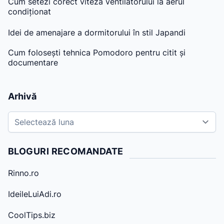
Cum setezi corect viteza ventilatorului la aerul
condiționat
Idei de amenajare a dormitorului în stil Japandi
Cum folosești tehnica Pomodoro pentru citit și
documentare
Arhivă
A
r
h
BLOGURI RECOMANDATE
i
v
Rinno.ro
e
IdeileLuiAdi.ro
CoolTips.biz