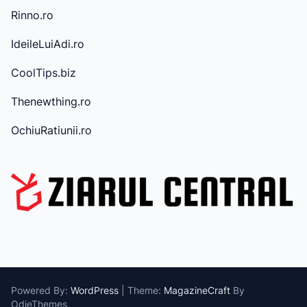
v
Rinno.ro
e
IdeileLuiAdi.ro
CoolTips.biz
Thenewthing.ro
OchiuRatiunii.ro
Powered By:
WordPress
|
Theme:
MagazineCraft
By
OdieThemes