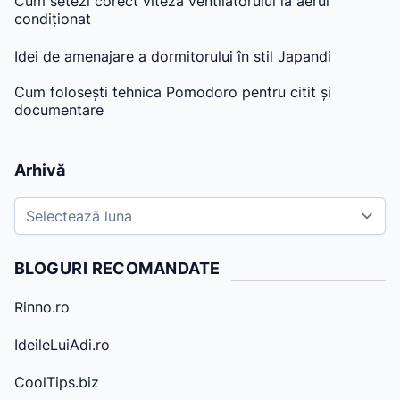
Cum setezi corect viteza ventilatorului la aerul
condiționat
Idei de amenajare a dormitorului în stil Japandi
Cum folosești tehnica Pomodoro pentru citit și
documentare
Arhivă
A
r
h
BLOGURI RECOMANDATE
i
v
Rinno.ro
e
IdeileLuiAdi.ro
CoolTips.biz