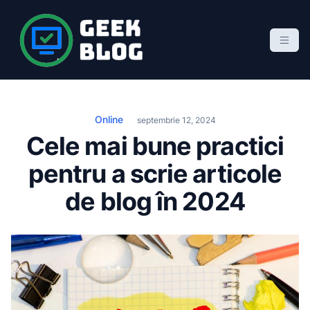
S
k
i
p
Geek Blog
blog de marketing online
t
o
c
Online
septembrie 12, 2024
o
Cele mai bune practici
n
pentru a scrie articole
t
e
de blog în 2024
n
t