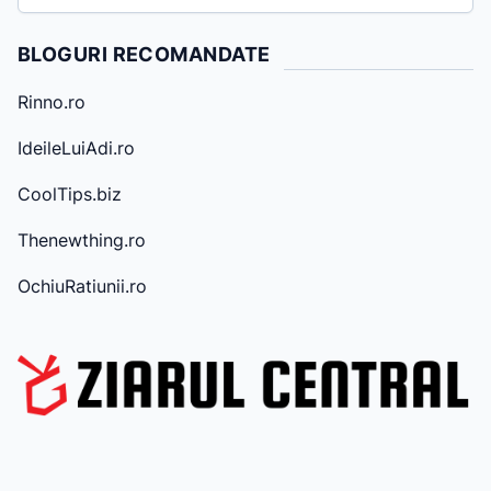
r
h
BLOGURI RECOMANDATE
i
v
Rinno.ro
e
IdeileLuiAdi.ro
CoolTips.biz
Thenewthing.ro
OchiuRatiunii.ro