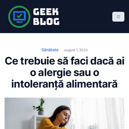
S
k
i
p
Geek Blog
blog de marketing online
t
o
c
Sănătate
august 1, 2023
o
Ce trebuie să faci dacă ai
n
o alergie sau o
t
e
intoleranță alimentară
n
t