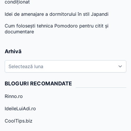
condiționat
Idei de amenajare a dormitorului în stil Japandi
Cum folosești tehnica Pomodoro pentru citit și
documentare
Arhivă
A
r
h
BLOGURI RECOMANDATE
i
v
Rinno.ro
e
IdeileLuiAdi.ro
CoolTips.biz