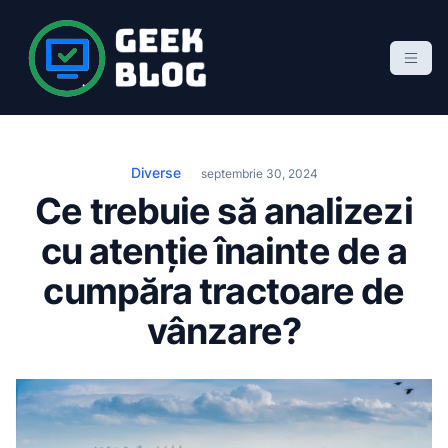
S
k
i
p
Geek Blog
blog de marketing online
t
o
c
Diverse
septembrie 30, 2024
o
Ce trebuie să analizezi
n
cu atenție înainte de a
t
e
cumpăra tractoare de
n
vânzare?
t