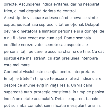
directe. Ascunderea indică evitarea, dar nu neapărat
frica, ci mai degrabă dorința de control.
Acest tip de vis apare adesea când cineva se simte
expus, judecat sau suprasolicitat emoțional. Dulapul
devine o metaforă a limitelor personale și a dorinței de
a nu fi văzut exact așa cum ești. Poate semnala
conflicte nerezolvate, secrete sau aspecte ale
personalității pe care le ascunzi chiar și de tine. Cu cât
spațiul este mai strâmt, cu atât presiunea interioară
este mai mare.
Contextul visului este esențial pentru interpretare.
Emoțiile trăite în timp ce te ascunzi oferă indicii clare
despre ce anume eviți în viața reală. Un vis calm
sugerează auto-protecție conștientă, în timp ce panica
indică anxietate acumulată. Detaliile aparent banale
pot schimba complet semnificația mesajului transmis