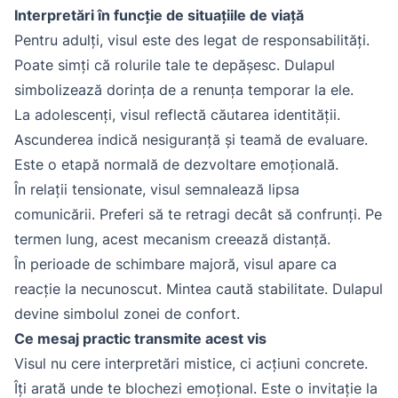
Interpretări în funcție de situațiile de viață
Pentru adulți, visul este des legat de responsabilități.
Poate simți că rolurile tale te depășesc. Dulapul
simbolizează dorința de a renunța temporar la ele.
La adolescenți, visul reflectă căutarea identității.
Ascunderea indică nesiguranță și teamă de evaluare.
Este o etapă normală de dezvoltare emoțională.
În relații tensionate, visul semnalează lipsa
comunicării. Preferi să te retragi decât să confrunți. Pe
termen lung, acest mecanism creează distanță.
În perioade de schimbare majoră, visul apare ca
reacție la necunoscut. Mintea caută stabilitate. Dulapul
devine simbolul zonei de confort.
Ce mesaj practic transmite acest vis
Visul nu cere interpretări mistice, ci acțiuni concrete.
Îți arată unde te blochezi emoțional. Este o invitație la