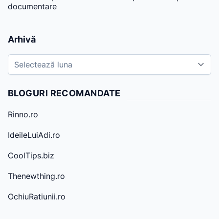
documentare
Arhivă
A
r
h
BLOGURI RECOMANDATE
i
v
Rinno.ro
e
IdeileLuiAdi.ro
CoolTips.biz
Thenewthing.ro
OchiuRatiunii.ro