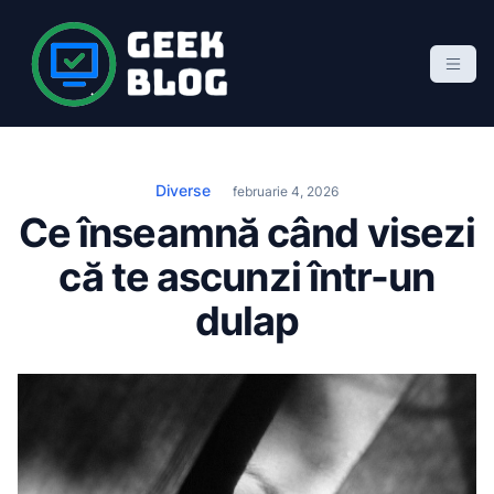
S
k
i
p
Geek Blog
blog de marketing online
t
o
c
Diverse
februarie 4, 2026
o
Ce înseamnă când visezi
n
că te ascunzi într-un
t
e
dulap
n
t