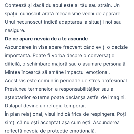
Contează și dacă dulapul este al tău sau străin. Un
spațiu cunoscut arată mecanisme vechi de apărare.
Unul necunoscut indică adaptarea la situații noi sau
nesigure.
De ce apare nevoia de a te ascunde
Ascunderea în vise apare frecvent când eviți o decizie
importantă. Poate fi vorba despre o conversație
dificilă, o schimbare majoră sau o asumare personală.
Mintea încearcă să amâne impactul emoțional.
Acest vis este comun în perioade de stres profesional.
Presiunea termenelor, a responsabilităților sau a
așteptărilor externe poate declanșa astfel de imagini.
Dulapul devine un refugiu temporar.
În plan relațional, visul indică frica de respingere. Poți
simți că nu ești acceptat așa cum ești. Ascunderea
reflectă nevoia de protecție emoțională.